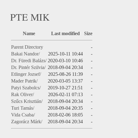
PTE MIK
Name
Last modified
Size
Parent Directory
-
Bakai Nandor/
2025-10-11 10:44
-
Dr. Füredi Balázs/
2020-03-10 10:46
-
Dr. Pintér Szilvia/
2018-09-04 20:34
-
Etlinger Jozsef/
2025-08-26 11:39
-
Mader Patrik/
2020-03-05 13:37
-
Patyi Szabolcs/
2019-10-27 21:51
-
Rak Oliver/
2026-02-11 07:13
-
Szűcs Krisztián/
2018-09-04 20:34
-
Turi Tamás/
2018-09-04 20:35
-
Vida Csaba/
2018-02-06 18:05
-
Zagorácz Márk/
2018-09-04 20:34
-