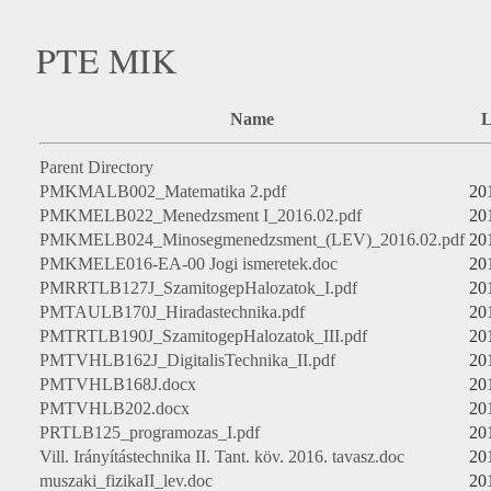
PTE MIK
Name
L
Parent Directory
PMKMALB002_Matematika 2.pdf
20
PMKMELB022_Menedzsment I_2016.02.pdf
20
PMKMELB024_Minosegmenedzsment_(LEV)_2016.02.pdf
20
PMKMELE016-EA-00 Jogi ismeretek.doc
20
PMRRTLB127J_SzamitogepHalozatok_I.pdf
20
PMTAULB170J_Hiradastechnika.pdf
20
PMTRTLB190J_SzamitogepHalozatok_III.pdf
20
PMTVHLB162J_DigitalisTechnika_II.pdf
20
PMTVHLB168J.docx
20
PMTVHLB202.docx
20
PRTLB125_programozas_I.pdf
20
Vill. Irányítástechnika II. Tant. köv. 2016. tavasz.doc
20
muszaki_fizikaII_lev.doc
20