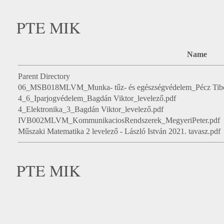
PTE MIK
Name
Parent Directory
06_MSB018MLVM_Munka- tűz- és egészségvédelem_Pécz Tibor
4_6_Iparjogvédelem_Bagdán Viktor_levelező.pdf
4_Elektronika_3_Bagdán Viktor_levelező.pdf
IVB002MLVM_KommunikaciosRendszerek_MegyeriPeter.pdf
Műszaki Matematika 2 levelező - László István 2021. tavasz.pdf
PTE MIK