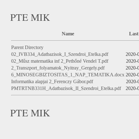
PTE MIK
Name
Last
Parent Directory
02_IVB334_Adatbazisok_I_Szendroi_Etelka.pdf
2020-0
02_Műsz matematika inf 2_Pethőné Vendel T.pdf
2020-
2_Transzport_folyamatok_Nyitray_Gergely.pdf
2020-0
6_MINOSEGBIZTOSITAS_1_NAP_TEMATIKA.docx
2020-0
Informatika alapjai 2_Ferenczy Gábor.pdf
2020-
PMTRTNB331H_Adatbazisok_II_Szendroi_Etelka.pdf
2020-0
PTE MIK