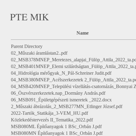
PTE MIK
Name
Parent Directory
02_Műszaki áramlástan2..pdf
02_MSB378MNEP_Meretezes_alapjai_Fülöp_Attila_2022_ta.p
02_MSB401MNEP_Elemi szilárdságtan_Fülöp_Attila_2022_ta.
04_Hidrológia mérőgyak_N_Pál-Schreiner Judit.pdf
04_MSB380MNEP_Acélszerkezetek 2_Fülöp_Attila_2022_ta.p
04_MSB420MNEP_Települési vízellátás-csatornázás_Bonnyai Z
06_Öszvérszerkezetek.nap_Dormány András.pdf
06_MSB091_Épületgépészeti ismeretek _2022.docx
2_Műszaki ábrázolás_2_MSB277MN_Etlinger József.pdf
2022-Tartók_Statikája_3-VEM_HU.pdf
Közlekedéstervezés II_Tematika_2022.pdf
MSB080ML Építőanyagok 1 BSc_Orbán J.pdf
MSB080MN Építőanyagok 1 BSc_Orbán J.pdf