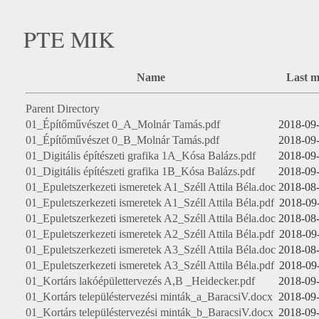
PTE MIK
Name
Last m
Parent Directory
01_Építőművészet 0_A_Molnár Tamás.pdf
2018-09-
01_Építőművészet 0_B_Molnár Tamás.pdf
2018-09-
01_Digitális építészeti grafika 1A_Kósa Balázs.pdf
2018-09-
01_Digitális építészeti grafika 1B_Kósa Balázs.pdf
2018-09-
01_Epuletszerkezeti ismeretek A1_Széll Attila Béla.doc
2018-08-
01_Epuletszerkezeti ismeretek A1_Széll Attila Béla.pdf
2018-09
01_Epuletszerkezeti ismeretek A2_Széll Attila Béla.doc
2018-08-
01_Epuletszerkezeti ismeretek A2_Széll Attila Béla.pdf
2018-09
01_Epuletszerkezeti ismeretek A3_Széll Attila Béla.doc
2018-08-
01_Epuletszerkezeti ismeretek A3_Széll Attila Béla.pdf
2018-09
01_Kortárs lakóépülettervezés A,B _Heidecker.pdf
2018-09-
01_Kortárs településtervezési minták_a_BaracsiV.docx
2018-09-
01_Kortárs településtervezési minták_b_BaracsiV.docx
2018-09-