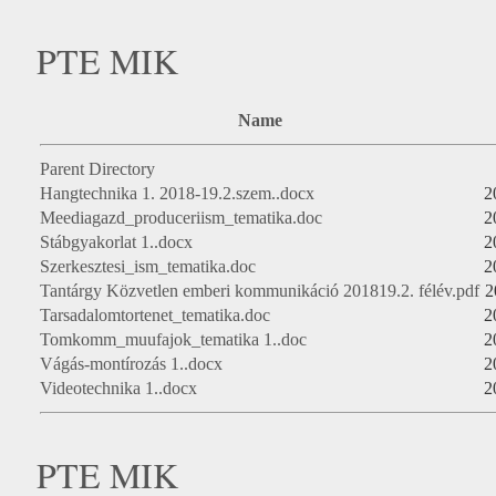
PTE MIK
Name
Parent Directory
Hangtechnika 1. 2018-19.2.szem..docx
2
Meediagazd_produceriism_tematika.doc
2
Stábgyakorlat 1..docx
2
Szerkesztesi_ism_tematika.doc
2
Tantárgy Közvetlen emberi kommunikáció 201819.2. félév.pdf
2
Tarsadalomtortenet_tematika.doc
2
Tomkomm_muufajok_tematika 1..doc
2
Vágás-montírozás 1..docx
2
Videotechnika 1..docx
2
PTE MIK