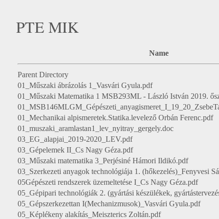
PTE MIK
Name
Parent Directory
01_Műszaki ábrázolás 1_Vasvári Gyula.pdf
01_Műszaki Matematika 1 MSB293ML - László István 2019. ősz
01_MSB146MLGM_Gépészeti_anyagismeret_I_19_20_ZsebeT
01_Mechanikai alpismeretek.Statika.levelező Orbán Ferenc.pdf
01_muszaki_aramlastan1_lev_nyitray_gergely.doc
03_EG_alapjai_2019-2020_LEV.pdf
03_Gépelemek II_Cs Nagy Géza.pdf
03_Műszaki matematika 3_Perjésiné Hámori Ildikó.pdf
03_Szerkezeti anyagok technológiája 1. (hőkezelés)_Fenyvesi S
05Gépészeti rendszerek üzemeltetése I_Cs Nagy Géza.pdf
05_Gépipari technológiák 2. (gyártási készülékek, gyártásterve
05_Gépszerkezettan I(Mechanizmusok)_Vasvári Gyula.pdf
05_Képlékeny alakítás_Meiszterics Zoltán.pdf