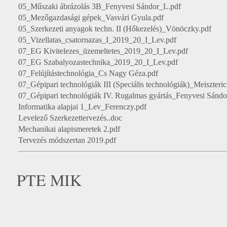
05_Műszaki ábrázolás 3B_Fenyvesi Sándor_L.pdf
05_Mezőgazdasági gépek_Vasvári Gyula.pdf
05_Szerkezeti anyagok techn. II (Hőkezelés)_Vönöczky.pdf
05_Vizellatas_csatornazas_I_2019_20_I_Lev.pdf
07_EG Kivitelezes_üzemeltetes_2019_20_I_Lev.pdf
07_EG Szabalyozastechnika_2019_20_I_Lev.pdf
07_Felújítástechnológia_Cs Nagy Géza.pdf
07_Gépipari technológiák III (Speciális technológiák)_Meiszteric
07_Gépipari technológiák IV. Rugalmas gyártás_Fenyvesi Sándo
Informatika alapjai 1_Lev_Ferenczy.pdf
Levelező Szerkezettervezés..doc
Mechanikai alapismeretek 2.pdf
Tervezés módszertan 2019.pdf
PTE MIK