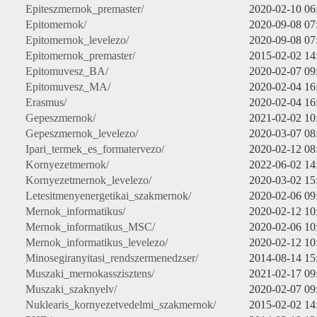
Epiteszmernok_premaster/
2020-02-10 06
Epitomernok/
2020-09-08 07
Epitomernok_levelezo/
2020-09-08 07
Epitomernok_premaster/
2015-02-02 14
Epitomuvesz_BA/
2020-02-07 09
Epitomuvesz_MA/
2020-02-04 16
Erasmus/
2020-02-04 16
Gepeszmernok/
2021-02-02 10
Gepeszmernok_levelezo/
2020-03-07 08
Ipari_termek_es_formatervezo/
2020-02-12 08
Kornyezetmernok/
2022-06-02 14
Kornyezetmernok_levelezo/
2020-03-02 15
Letesitmenyenergetikai_szakmernok/
2020-02-06 09
Mernok_informatikus/
2020-02-12 10
Mernok_informatikus_MSC/
2020-02-06 10
Mernok_informatikus_levelezo/
2020-02-12 10
Minosegiranyitasi_rendszermenedzser/
2014-08-14 15
Muszaki_mernokasszisztens/
2021-02-17 09
Muszaki_szaknyelv/
2020-02-07 09
Nuklearis_kornyezetvedelmi_szakmernok/
2015-02-02 14