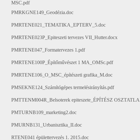
MSC.pdf
PMRKGNE149_Geodézia.doc
PMRTENE021_TEMATIKA_EPTERV_5.doc
PMRTENE023P_Epiteszeti tervezes VII_Hutter.docx
PMRTENE047_Formatervezes 1.pdf
PMRTENE100P_Építőművészet 1 MA_OMSc.pdf
PMRTENE106_O_MSC_építészeti grafika_M.doc
PMSEKNE124_Számítógépes termelésirányítás.pdf
PMTTENM004R_Belsoterek epiteszete_ÉPÍTÉSZ OSZTATL
PMTURNB109_marketing2.doc
PMURNB131_Urbanisztika_II.doc
RTENE041 épülettervezés 1. 2015.doc