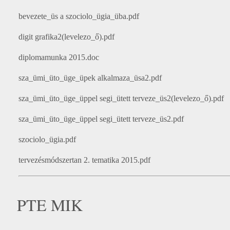
bevezete_üs a szociolo_ügia_üba.pdf
digit grafika2(levelezo_ő).pdf
diplomamunka 2015.doc
sza_ümi_üto_üge_üpek alkalmaza_üsa2.pdf
sza_ümi_üto_üge_üppel segi_ütett terveze_üs2(levelezo_ő).pdf
sza_ümi_üto_üge_üppel segi_ütett terveze_üs2.pdf
szociolo_ügia.pdf
tervezésmódszertan 2. tematika 2015.pdf
PTE MIK