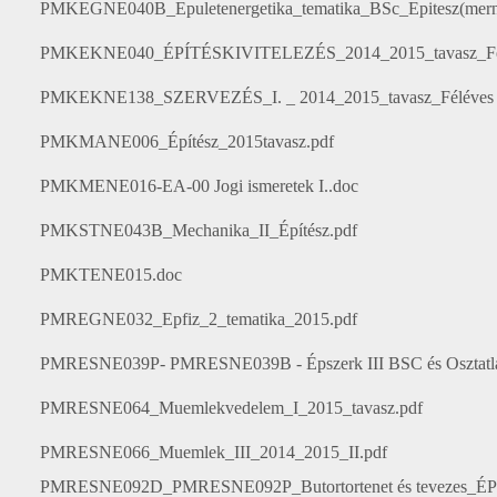
PMKEGNE040B_Epuletenergetika_tematika_BSc_Epitesz(mern
PMKEKNE040_ÉPÍTÉSKIVITELEZÉS_2014_2015_tavasz_Féléves
PMKEKNE138_SZERVEZÉS_I. _ 2014_2015_tavasz_Féléves tema
PMKMANE006_Építész_2015tavasz.pdf
PMKMENE016-EA-00 Jogi ismeretek I..doc
PMKSTNE043B_Mechanika_II_Építész.pdf
PMKTENE015.doc
PMREGNE032_Epfiz_2_tematika_2015.pdf
PMRESNE039P- PMRESNE039B - Épszerk III BSC és Osztatlan nap
PMRESNE064_Muemlekvedelem_I_2015_tavasz.pdf
PMRESNE066_Muemlek_III_2014_2015_II.pdf
PMRESNE092D_PMRESNE092P_Butortortenet és tevezes