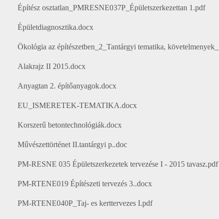
Építész osztatlan_PMRESNE037P_Épületszerkezettan 1.pdf
Épületdiagnosztika.docx
Ökológia az építészetben_2_Tantárgyi tematika, követelmenye
Alakrajz II 2015.docx
Anyagtan 2. építőanyagok.docx
EU_ISMERETEK-TEMATIKA.docx
Korszerű betontechnológiák.docx
Művészettörténet II.tantárgyi p..doc
PM-RESNE 035 Épületszerkezetek tervezése I - 2015 tavasz.pdf
PM-RTENE019 Építészeti tervezés 3..docx
PM-RTENE040P_Taj- es kerttervezes I.pdf